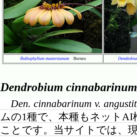
Bulbophyllum mastersianum
Borneo
Dendrobiu
Dendrobium cinnabarinum 
Den. cinnabarinum v. angusti
ムの1種で、本種もネットA
ことです。当サイトでは、現