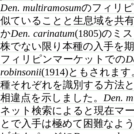
Den. multiramosum
のフィリピ
似ていることと生息域を共
か
Den. carinatum
(1805)
株でない限り本種の入手を
フィリピンマーケットでの
D
robinsonii
(1914)ともされ
種それぞれを識別する方法
相違点を示しました。
Den. m
ネット検索によると現在マ
とで入手は極めて困難なよ