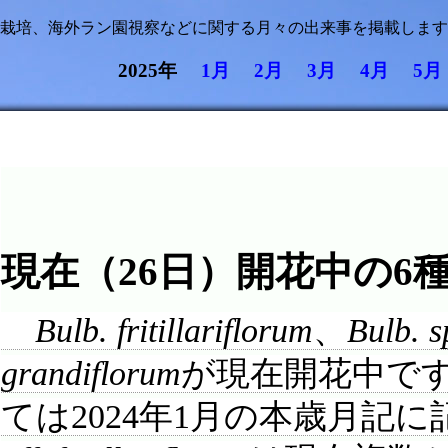
栽培、海外ラン園視察などに関する月々の出来事を掲載しま
2025年
1月
2月
3月
4月
5
現在（26日）開花中の6
Bulb. fritillariflorum
、
Bulb. sp
grandiflorum
が現在開花中で
ては2024年1月の本歳月記