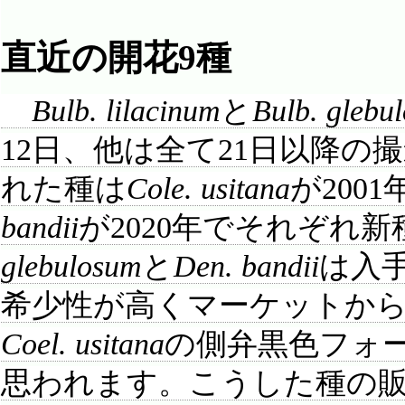
直近の開花9種
Bulb. lilacinum
と
Bulb. glebu
12日、他は全て21日以降
れた種は
Cole. usitana
が2001
bandii
が2020年でそれぞれ
glebulosum
と
Den. bandii
は入
希少性が高くマーケットか
Coel. usitana
の側弁黒色フォ
思われます。こうした種の