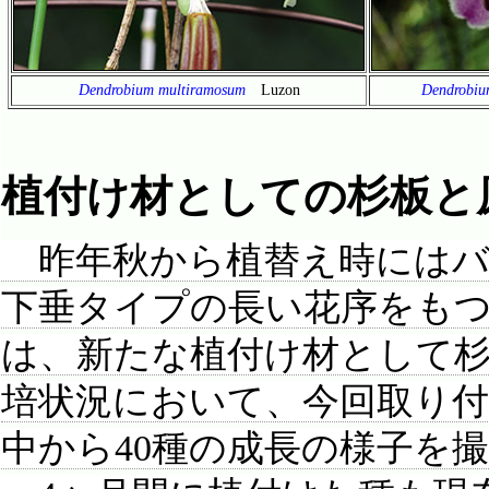
Dendrobium multiramosum
Luzon
Dendrobium
植付け材としての杉板と
昨年秋から植替え時にはバ
下垂タイプの長い花序をも
は、新たな植付け材として
培状況において、今回取り付
中から40種の成長の様子を