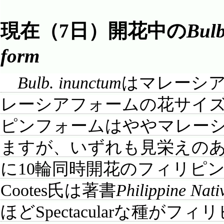
現在（7日）開花中の
Bulb
form
Bulb. inunctum
はマレーシ
レーシアフォームの花サイズは
ピンフォームはややマレー
ますが、いずれも見栄えのあ
に10輪同時開花のフィリピン
Cootes氏は著書
Philippine Nati
ほどSpectacularな種