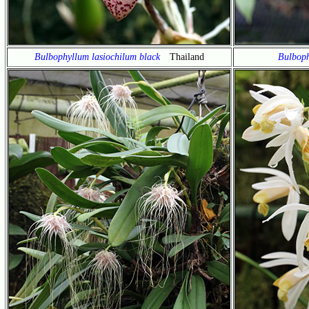
Bulbophyllum lasiochilum black
Thailand
Bulboph