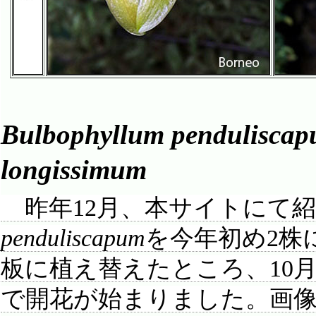
Bulbophyllum pendulisca
longissimum
昨年12月、本サイトにて
penduliscapum
を今年初め2株
板に植え替えたところ、10
で開花が始まりました。画