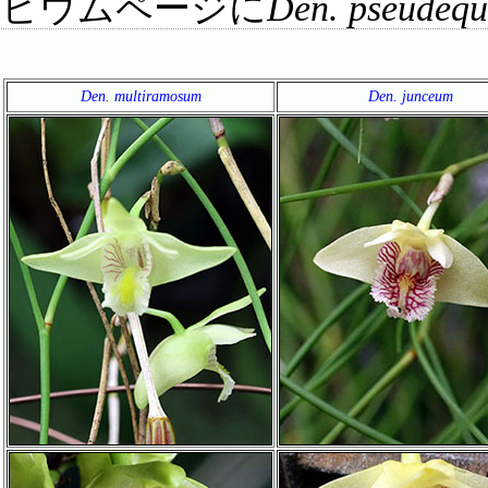
ビウムページに
Den. pseudequ
Den. multiramosum
Den. junceum