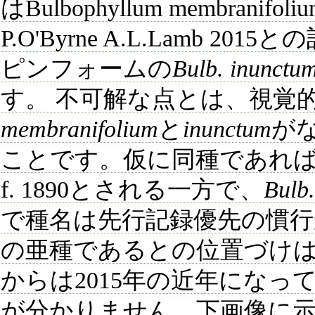
はBulbophyllum membranifolium s
P.O'Byrne A.L.Lamb
ピンフォームの
Bulb. inunctu
す。 不可解な点とは、視覚
membranifolium
と
inunctum
が
ことです。仮に同種であれ
f. 1890とされる一方で、
Bulb
で種名は先行記録優先の慣行
の亜種であるとの位置づけ
からは2015年の近年にな
が分かりません。下画像に