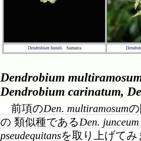
Dendrobium bandii
Sumatra
Dendrob
Dendrobium multiramosu
Dendrobium carinatum, De
前項の
Den. multiramosum
の
の 類似種である
Den. junceum
pseudequitans
を取り上げてみ