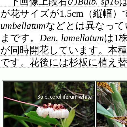
下画像上段右の
Bulb. sp16
が花サイズが1.5cm（縦幅
umbellatum
などとは異なって
まです。
Den. lamellatum
は1
が同時開花しています。本
です。花後には杉板に植え