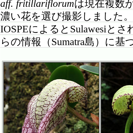
aff. fritillariflorum
は現在複数
濃い花を選び撮影しました
IOSPEによるとSulawe
らの情報（Sumatra島）に