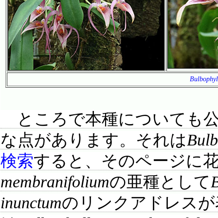
Bulbophyl
ところで本種についても公
な点があります。それは
Bulb
検索
すると、そのページに
membranifolium
の亜種として
inunctum
のリンクアドレスが