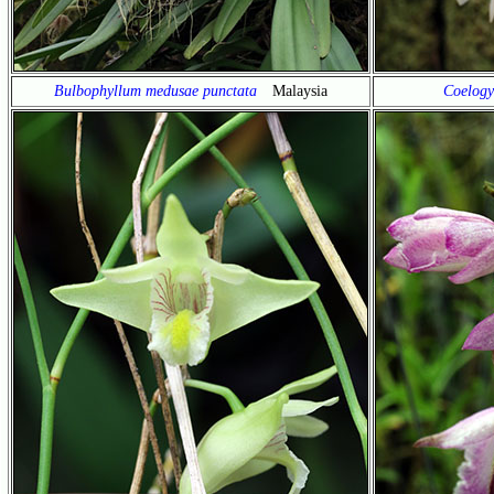
Bulbophyllum medusae punctata
Malaysia
Coelogy