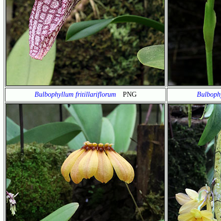
Bulbophyllum fritillariflorum
PNG
Bulbophy