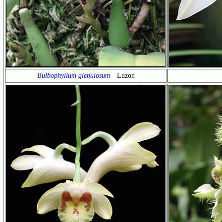
Bulbophyllum glebulosum
Luzon