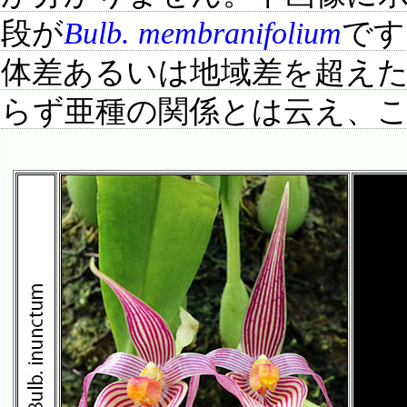
段が
Bulb. membranifolium
です
体差あるいは地域差を超え
らず亜種の関係とは云え、