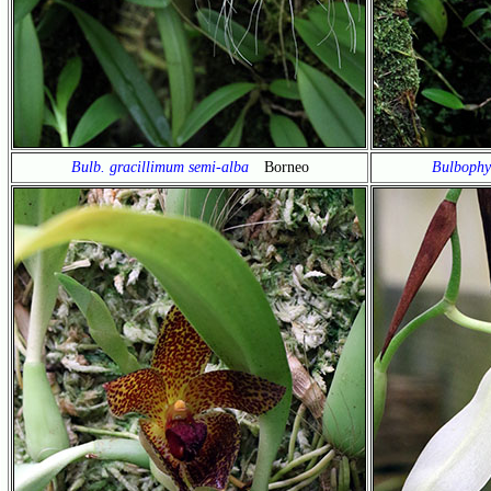
Bulb. gracillimum semi-alba
Borneo
Bulboph